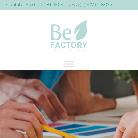
Contato: +55 (11) 2081-3909 ou +55 (11) 93730-8075
Skip
to
content
BeFactory
Indústria de cosméticos